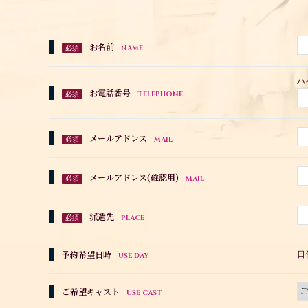
お名前
NAME
必須
ハ
お電話番号
TELEPHONE
必須
メールアドレス
MAIL
必須
メールアドレス(確認用)
MAIL
必須
派遣先
PLACE
必須
予約希望日時
日
USE DAY
ご希望キャスト
USE CAST