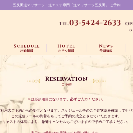
五反田逆マッサージ・逆エステ専門「逆マッサージ五反田」 ご予約
t
Schedule
Hotel
News
出勤情報
ホテル情報
最新情報
Reservation
ご予約
※は必須項目になります。必ずご入力ください。
ご利用のご予約からの受付となります。スケジュール等のご予約状況を確認して
折り
この返信メールの到着をもってご予約の成立とさせていただきます。
キャストの体調により、急遽キャンセルもございますので予めご了承ください。