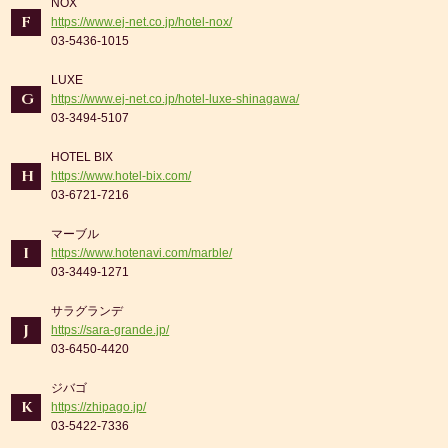
NOX
F
https://www.ej-net.co.jp/hotel-nox/
03-5436-1015
LUXE
G
https://www.ej-net.co.jp/hotel-luxe-shinagawa/
03-3494-5107
HOTEL BIX
H
https://www.hotel-bix.com/
03-6721-7216
マーブル
I
https://www.hotenavi.com/marble/
03-3449-1271
サラグランデ
J
https://sara-grande.jp/
03-6450-4420
ジバゴ
K
https://zhipago.jp/
03-5422-7336